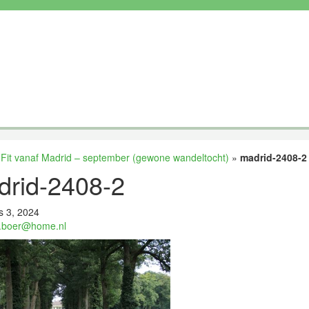
»
Fit vanaf Madrid – september (gewone wandeltocht)
»
madrid-2408-2
drid-2408-2
s 3, 2024
.boer@home.nl