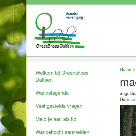
Home
Welkom bij Greenshoes
ma
Dalfsen
Wandelagenda
augustu
Door
cw
Veel gestelde vragen
Meld je aan als lid
Wandeltocht aanmelden