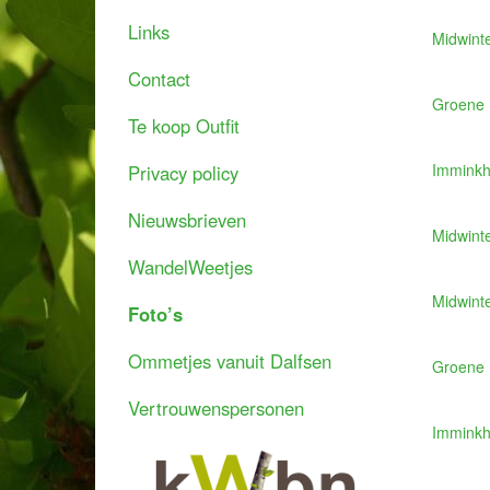
Links
Midwint
Contact
Groene 
Te koop Outfit
Imminkh
Privacy policy
Nieuwsbrieven
Midwint
WandelWeetjes
Midwint
Foto’s
Ommetjes vanuit Dalfsen
Groene 
Vertrouwenspersonen
Imminkh