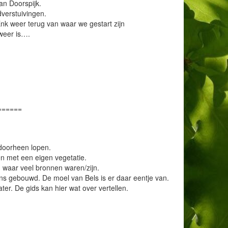
an Doorspijk.
verstuivingen.
k weer terug van waar we gestart zijn
tweer is….
======
doorheen lopen.
en met een eigen vegetatie.
d waar veel bronnen waren/zijn.
s gebouwd. De moel van Bels is er daar eentje van.
er. De gids kan hier wat over vertellen.