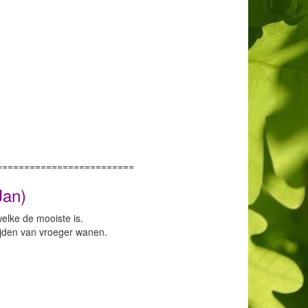
=========================
Jan)
elke de mooiste is.
tijden van vroeger wanen.