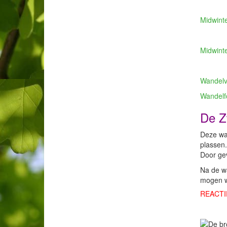
Midwint
Midwint
Wandelv
Wandelf
De Z
Deze wan
plassen.
Door gev
Na de wa
mogen w
REACTI