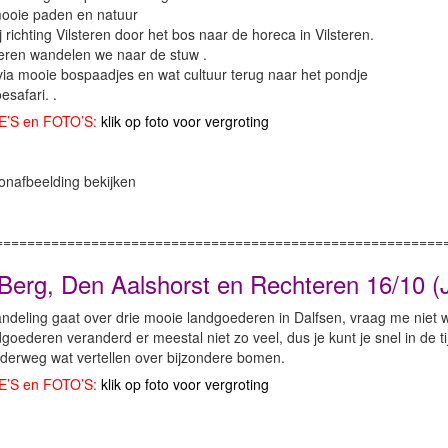
mooie paden en natuur
j richting Vilsteren door het bos naar de horeca in Vilsteren.
teren wandelen we naar de stuw .
ia mooie bospaadjes en wat cultuur terug naar het pondje
esafari. .
E’S en FOTO’S:
klik op foto voor vergroting
========================================================
Berg, Den Aalshorst en Rechteren 16/10 (
deling gaat over drie mooie landgoederen in Dalfsen, vraag me niet w
oederen veranderd er meestal niet zo veel, dus je kunt je snel in de 
nderweg wat vertellen over bijzondere bomen.
E’S en FOTO’S:
klik op foto voor vergroting