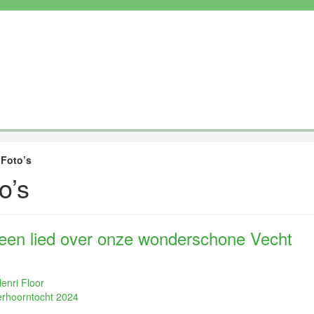
»
Foto’s
o’s
 een lied over onze wonderschone Vecht
enri Floor
erhoorntocht 2024