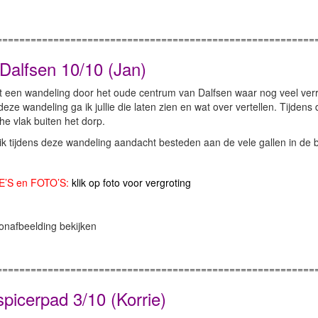
========================================================
Dalfsen 10/10 (Jan)
t een wandeling door het oude centrum van Dalfsen waar nog veel verr
deze wandeling ga ik jullie die laten zien en wat over vertellen. Tijd
e vlak buiten het dorp.
ik tijdens deze wandeling aandacht besteden aan de vele gallen in de
E’S en FOTO’S:
klik op foto voor vergroting
========================================================
picerpad 3/10 (Korrie)