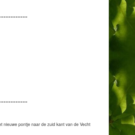
============
,
============
et nieuwe pontje naar de zuid kant van de Vecht