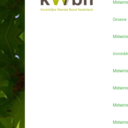
Midwint
Groene 
Midwint
Imminkh
Midwint
Midwint
Midwint
Midwint