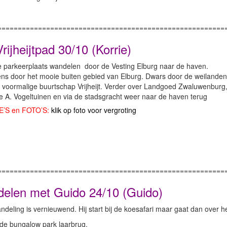
========================================================
rijheijtpad 30/10 (Korrie)
e parkeerplaats wandelen door de Vesting Elburg naar de haven.
ns door het mooie buiten gebied van Elburg. Dwars door de weilanden
 voormalige buurtschap Vrijheijt. Verder over Landgoed Zwaluwenburg
 A. Vogeltuinen en via de stadsgracht weer naar de haven terug
E’S en FOTO’S:
klik op foto voor vergroting
========================================================
elen met Guido 24/10 (Guido)
deling is vernieuwend. Hij start bij de koesafari maar gaat dan over h
de bungalow park laarbrug.