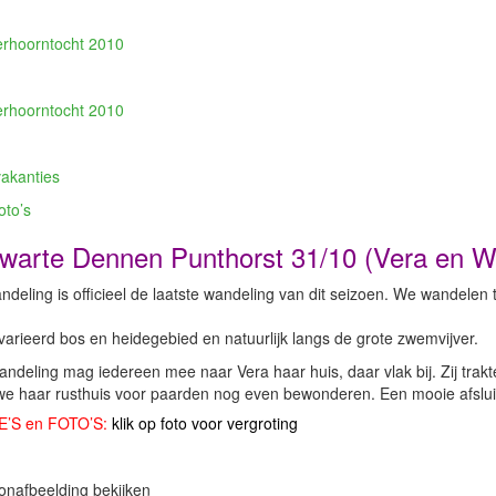
erhoorntocht 2010
erhoorntocht 2010
akanties
oto’s
warte Dennen Punthorst 31/10 (Vera en Wi
deling is officieel de laatste wandeling van dit seizoen. We wandelen 
arieerd bos en heidegebied en natuurlijk langs de grote zwemvijver.
ndeling mag iedereen mee naar Vera haar huis, daar vlak bij. Zij trakt
e haar rusthuis voor paarden nog even bewonderen. Een mooie afsluit
E’S en FOTO’S:
klik op foto voor vergroting