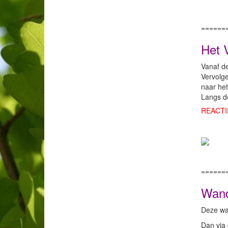
======
Het V
Vanaf d
Vervolge
naar het
Langs de
REACTI
======
Wand
Deze wan
Dan via 