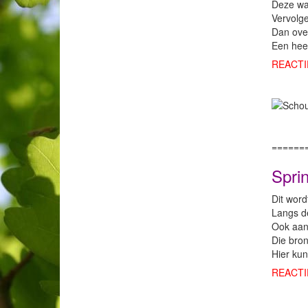
Deze wan
Vervolg
Dan ove
Een heel
REACTI
======
Spri
Dit word
Langs de
Ook aan 
Die bron
Hier kun
REACTI