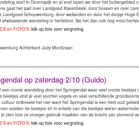
deling start in Doornspijk en al snel lopen we door het buitengebied v
ens gaat het pad over Landgoed Klarenbeek, door bossen en over zand
r Landgoed Schouwenburg, door weilanden en door het dorpje Hoge En
 afwisselende wandeling in herfsttooi. Als het dan ook nog mooi herfs
E’S en FOTO’S:
klik op foto voor vergroting
========================================================
ngendal op zaterdag 2/10 (Guido)
t een mooie wandeling door het Springendal waar veel mooie beekjes 
 beekjes vind je veel soorten vogels en veel verschillende grondsoort
cultuur ontbreekt het niet want het Springendal is een heel oud gebie
nen voeden de beekjes en in enkele van die beekjes weren watermolen
 je zien hoe ze vroeger gebruik maakten van de kracht van stomend wat
E’S en FOTO’S:
klik op foto voor vergroting