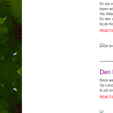
En via 
lopen wi
Via Vils
En dan v
bij de Ko
REACTI
======
Den 
Deze wan
Op Landg
Ik zal o
REACTI