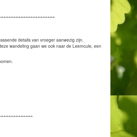
=======================
assende details van vroeger aanwezig zijn.
ens deze wandeling gaan we ook naar de Leemcule, een
 bomen.
==============