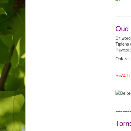
======
Oud 
Dit word
Tijdens 
Havezath
Ook zal 
REACTI
======
Torns