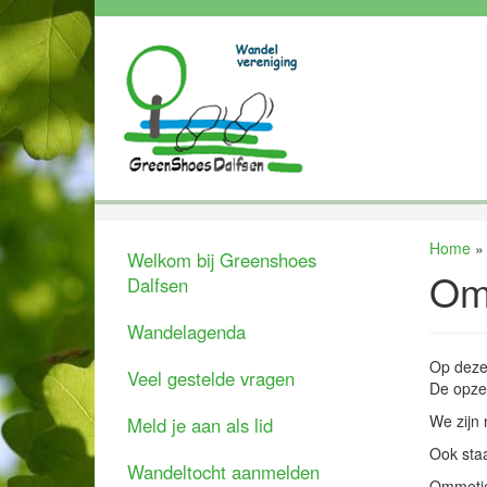
Home
Welkom bij Greenshoes
Omm
Dalfsen
Wandelagenda
Op deze 
Veel gestelde vragen
De opzet
We zijn 
Meld je aan als lid
Ook staa
Wandeltocht aanmelden
Ommetje