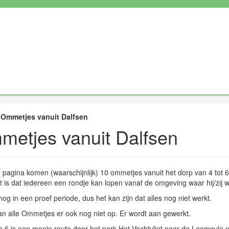
»
Ommetjes vanuit Dalfsen
etjes vanuit Dalfsen
pagina komen (waarschijnlijk) 10 ommetjes vanuit het dorp van 4 tot 6
 is dat iedereen een rondje kan lopen vanaf de omgeving waar hij/zij 
nog in een proef periode, dus het kan zijn dat alles nog niet werkt.
n alle Ommetjes er ook nog niet op. Er wordt aan gewerkt.
 6 is een mooie route door het park Het Vechtvliet naar de Leemcule