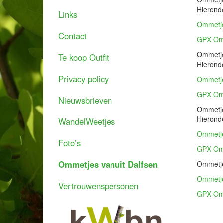
Hieronde
Links
Ommetj
Contact
GPX Om
Ommetje 
Te koop Outfit
Hieronde
Privacy policy
Ommetj
GPX Om
Nieuwsbrieven
Ommetje 
Hieronde
WandelWeetjes
Ommetj
Foto’s
GPX Om
Ommetjes vanuit Dalfsen
Ommetje
Ommetj
Vertrouwenspersonen
GPX Om