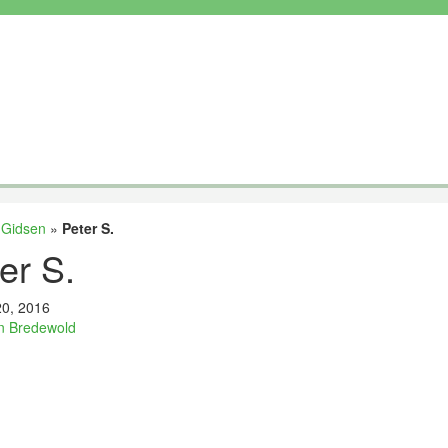
»
Gidsen
»
Peter S.
er S.
20, 2016
n Bredewold