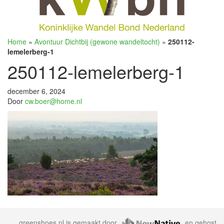
Home
»
Avontuur Dichtbij (gewone wandeltocht)
»
250112-
lemelerberg-1
250112-lemelerberg-1
december 6, 2024
Door
cw.boer@home.nl
greenshoes.nl is gemaakt door
en gehost