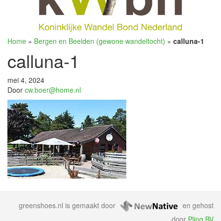
Home
»
Bergen en Beelden (gewone wandeltocht)
»
calluna-1
calluna-1
mei 4, 2024
Door
cw.boer@home.nl
greenshoes.nl is gemaakt door
en gehost
door
Plinq BV