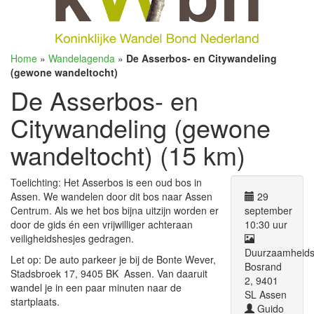
Home
»
Wandelagenda
»
De Asserbos- en Citywandeling
(gewone wandeltocht)
De Asserbos- en
Citywandeling (gewone
wandeltocht) (15 km)
Toelichting: Het Asserbos is een oud bos in
Assen. We wandelen door dit bos naar Assen
29
Centrum. Als we het bos bijna uitzijn worden er
september
door de gids én een vrijwilliger achteraan
10:30 uur
veiligheidshesjes gedragen.
Duurzaamheids
Let op: De auto parkeer je bij de Bonte Wever,
Bosrand
Stadsbroek 17, 9405 BK Assen. Van daaruit
2, 9401
wandel je in een paar minuten naar de
SL Assen
startplaats.
Guido