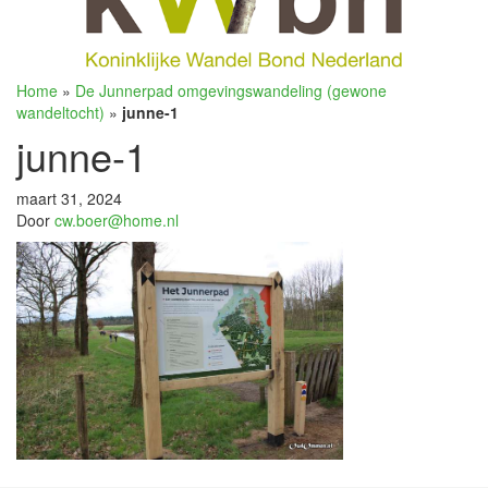
Home
»
De Junnerpad omgevingswandeling (gewone
wandeltocht)
»
junne-1
junne-1
maart 31, 2024
Door
cw.boer@home.nl