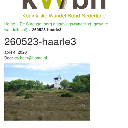
Home
»
De Sprengenberg omgevingswandeling (gewone
wandeltocht)
»
260523-haarle3
260523-haarle3
april 4, 2026
Door
cw.boer@home.nl