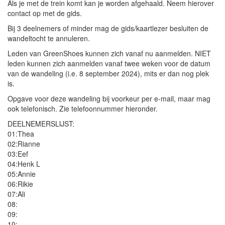
Als je met de trein komt kan je worden afgehaald. Neem hierover
contact op met de gids.
Bij 3 deelnemers of minder mag de gids/kaartlezer besluiten de
wandeltocht te annuleren.
Leden van GreenShoes kunnen zich vanaf nu aanmelden. NIET
leden kunnen zich aanmelden vanaf twee weken voor de datum
van de wandeling (i.e. 8 september 2024), mits er dan nog plek
is.
Opgave voor deze wandeling bij voorkeur per e-mail, maar mag
ook telefonisch. Zie telefoonnummer hieronder.
DEELNEMERSLIJST:
01:Thea
02:Rianne
03:Eef
04:Henk L
05:Annie
06:Rikie
07:Ali
08:
09:
10: