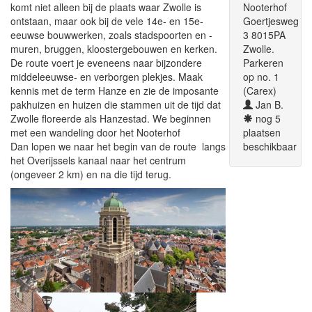
komt niet alleen bij de plaats waar Zwolle is
Nooterhof
ontstaan, maar ook bij de vele 14e- en 15e-
Goertjesweg
eeuwse bouwwerken, zoals stadspoorten en -
3 8015PA
muren, bruggen, kloostergebouwen en kerken.
Zwolle.
De route voert je eveneens naar bijzondere
Parkeren
middeleeuwse- en verborgen plekjes. Maak
op no. 1
kennis met de term Hanze en zie de imposante
(Carex)
pakhuizen en huizen die stammen uit de tijd dat
Jan B.
Zwolle floreerde als Hanzestad. We beginnen
nog 5
met een wandeling door het Nooterhof
plaatsen
Dan lopen we naar het begin van de route langs
beschikbaar
het Overijssels kanaal naar het centrum
(ongeveer 2 km) en na die tijd terug.