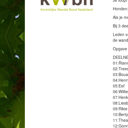
Je loopt
Honden:
Als je m
Bij 3 de
Leden v
de wande
Opgave v
DEELNE
01:Rian
02:Tree
03:Boua
04:Henr
05:Eef
06:Willie
07:Henk
08:Lies
09:Rikie
10:Berty
11:Thea
12:Gon