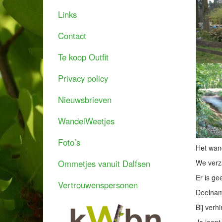
Links
Contact
Te koop Outfit
Privacy policy
Nieuwsbrieven
WandelWeetjes
Foto’s
Het wand
Ommetjes vanuit Dalfsen
We verza
Er is g
Vertrouwenspersonen
Deelname
Bij verh