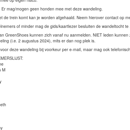
 mee op eigen risico.
 Er mag/mogen geen honden mee met deze wandeling.
et de trein komt kan je worden afgehaald. Neem hierover contact op me
elnemers of minder mag de gids/kaartlezer besluiten de wandeltocht te
an GreenShoes kunnen zich vanaf nu aanmelden. NIET leden kunnen 
ling (i.e. 2 augustus 2024), mits er dan nog plek is.
oor deze wandeling bij voorkeur per e-mail, maar mag ook telefonisc
MERSLIJST:
ne
s M
y
beth
ny