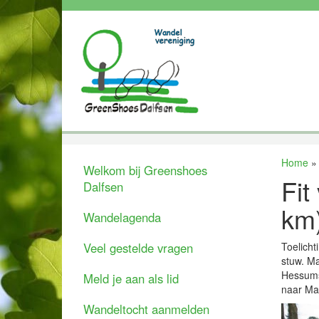
Home
Welkom bij Greenshoes
Fit
Dalfsen
km
Wandelagenda
Veel gestelde vragen
Toelicht
stuw. Ma
Hessumse
Meld je aan als lid
naar Mad
Wandeltocht aanmelden