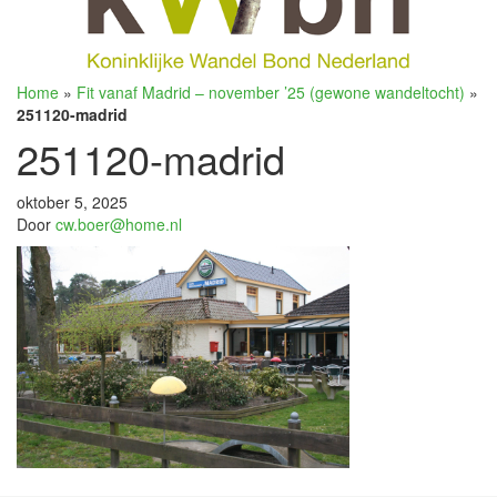
Home
»
Fit vanaf Madrid – november ’25 (gewone wandeltocht)
»
251120-madrid
251120-madrid
oktober 5, 2025
Door
cw.boer@home.nl