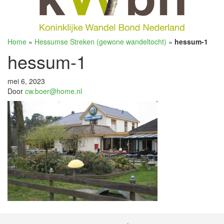
Home
»
Hessumse Streken (gewone wandeltocht)
»
hessum-1
hessum-1
mei 6, 2023
Door
cw.boer@home.nl