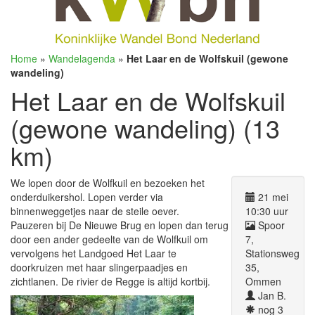
Home
»
Wandelagenda
»
Het Laar en de Wolfskuil (gewone
wandeling)
Het Laar en de Wolfskuil
(gewone wandeling) (13
km)
We lopen door de Wolfkuil en bezoeken het
onderduikershol. Lopen verder via
21 mei
binnenweggetjes naar de steile oever.
10:30 uur
Pauzeren bij De Nieuwe Brug en lopen dan terug
Spoor
door een ander gedeelte van de Wolfkuil om
7,
vervolgens het Landgoed Het Laar te
Stationsweg
doorkruizen met haar slingerpaadjes en
35,
zichtlanen. De rivier de Regge is altijd kortbij.
Ommen
Jan B.
nog 3