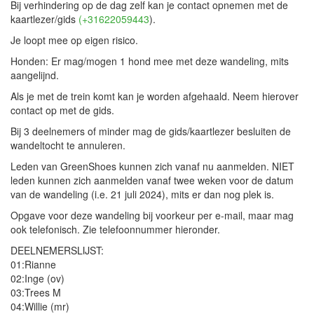
Bij verhindering op de dag zelf kan je contact opnemen met de
kaartlezer/gids
(+31622059443
).
Je loopt mee op eigen risico.
Honden: Er mag/mogen 1 hond mee met deze wandeling, mits
aangelijnd.
Als je met de trein komt kan je worden afgehaald. Neem hierover
contact op met de gids.
Bij 3 deelnemers of minder mag de gids/kaartlezer besluiten de
wandeltocht te annuleren.
Leden van GreenShoes kunnen zich vanaf nu aanmelden. NIET
leden kunnen zich aanmelden vanaf twee weken voor de datum
van de wandeling (i.e. 21 juli 2024), mits er dan nog plek is.
Opgave voor deze wandeling bij voorkeur per e-mail, maar mag
ook telefonisch. Zie telefoonnummer hieronder.
DEELNEMERSLIJST:
01:Rianne
02:Inge (ov)
03:Trees M
04:Willie (mr)