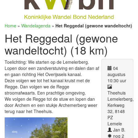
Home
»
Wandelagenda
»
Het Reggedal (gewone wandeltocht)
Het Reggedal (gewone
wandeltocht) (18 km)
Toelichting: We starten op de Lemelerberg.
Lopen door een zandverstuiving en dalen dan af
04
en gaan richting Het Overijssels kanaal.
augustus
Deze volgen we tot het kanaal kruist met de
10:30 uur
Regge. Dan volgen we de Regge
stroomafwaarts. Een prachtige omgeving.
Theehuis
We volgen de Regge tot de stuw en lopen dan
Lemelerberg,
door Archem en een stukje Archemerberg weer
Kerkweg
terug naar het Theehuis.
32, 8148
PZ
Lemele
Jan B.
nog 2