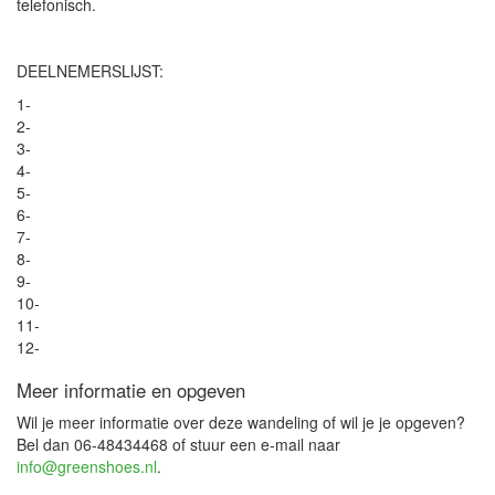
telefonisch.
DEELNEMERSLIJST:
1-
2-
3-
4-
5-
6-
7-
8-
9-
10-
11-
12-
Meer informatie en opgeven
Wil je meer informatie over deze wandeling of wil je je opgeven?
Bel dan 06-48434468 of stuur een e-mail naar
info@greenshoes.nl
.