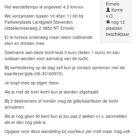
Ermelo
Het wandeltempo is ongeveer 4,5 km/uur
Korrie
We verzamelen tussen 10:45en 11:00 bij
v O.
Parkeerplaats Landgoed Staverden
nog 12
Uddelermeerweg 2 3852 NT Ermelo
plaatsen
beschikbaar
Er is horeca onderweg maar neem voldoende
eten en drinken mee.
Deelname aan deze tocht kost 3 euro (leden 1 euro) en kan
voldaan worden voor aanvang van de tocht,
Bij verhindering op de dag zelf kun je contact opnemen met de
kaartlezer/gids (06-30160970)
Je loopt mee op eigen risico.
Als je met de trein komt kun je worden afgehaald
Bij 3 deelnemers of minder mag de gids/kaartlezer de tocht
annuleren.
Als je nog geen lid bent kun je jou pas 2 weken v.t.v. aanmelden
als er dan nog plek is.
Opgave voor deze wandeling bij voorkeur per mail maar mag ook