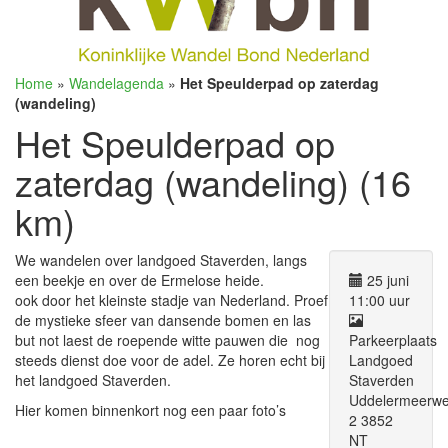
Home
»
Wandelagenda
»
Het Speulderpad op zaterdag
(wandeling)
Het Speulderpad op
zaterdag (wandeling) (16
km)
We wandelen over landgoed Staverden, langs
een beekje en over de Ermelose heide.
25 juni
ook door het kleinste stadje van Nederland. Proef
11:00 uur
de mystieke sfeer van dansende bomen en las
but not laest de roepende witte pauwen die nog
Parkeerplaats
steeds dienst doe voor de adel. Ze horen echt bij
Landgoed
het landgoed Staverden.
Staverden
Uddelermeerw
Hier komen binnenkort nog een paar foto’s
2 3852
NT