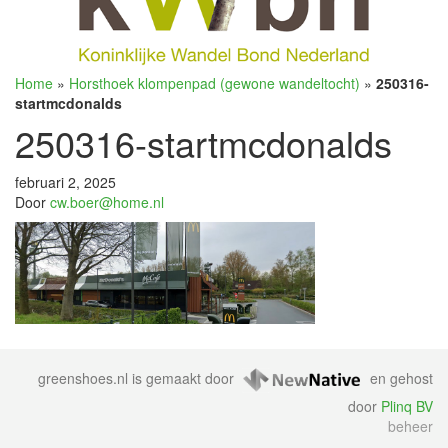
Home
»
Horsthoek klompenpad (gewone wandeltocht)
»
250316-
startmcdonalds
250316-startmcdonalds
februari 2, 2025
Door
cw.boer@home.nl
greenshoes.nl is gemaakt door
en gehost
door
Plinq BV
beheer