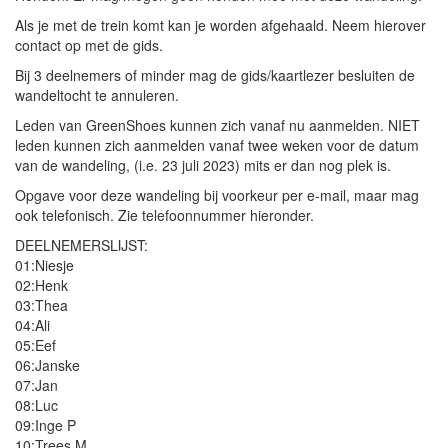
Als je met de trein komt kan je worden afgehaald. Neem hierover
contact op met de gids.
Bij 3 deelnemers of minder mag de gids/kaartlezer besluiten de
wandeltocht te annuleren.
Leden van GreenShoes kunnen zich vanaf nu aanmelden. NIET
leden kunnen zich aanmelden vanaf twee weken voor de datum
van de wandeling, (i.e. 23 juli 2023) mits er dan nog plek is.
Opgave voor deze wandeling bij voorkeur per e-mail, maar mag
ook telefonisch. Zie telefoonnummer hieronder.
DEELNEMERSLIJST:
01:Niesje
02:Henk
03:Thea
04:Ali
05:Eef
06:Janske
07:Jan
08:Luc
09:Inge P
10:Trees M