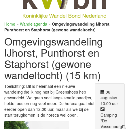
Home
»
Wandelagenda
»
Omgevingswandeling IJhorst,
Punthorst en Staphorst (gewone wandeltocht)
Omgevingswandeling
IJhorst, Punthorst en
Staphorst (gewone
wandeltocht) (15 km)
Toelichting: Dit is helemaal een nieuwe
wandeling die ik nog niet bij Greenshoes heb
06
gewandeld. We gaan veel langs smalle paadjes,
augustus
heide, bos en nog veel meer. De horeca gaat niet
10:00 uur
eerder open dan 12.00 uur, maar als we bij de
start terugkomen is de horeca wel open.
Camping
"De
Vossenburgt",