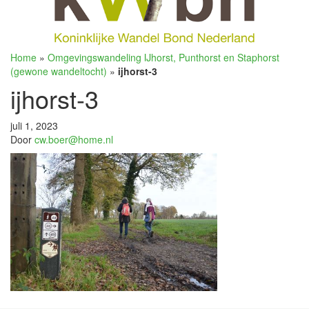
Home
»
Omgevingswandeling IJhorst, Punthorst en Staphorst
(gewone wandeltocht)
»
ijhorst-3
ijhorst-3
juli 1, 2023
Door
cw.boer@home.nl