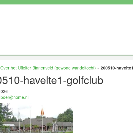
»
Over het Uffelter Binnenveld (gewone wandeltocht)
»
260510-havelte1
510-havelte1-golfclub
 2026
.boer@home.nl