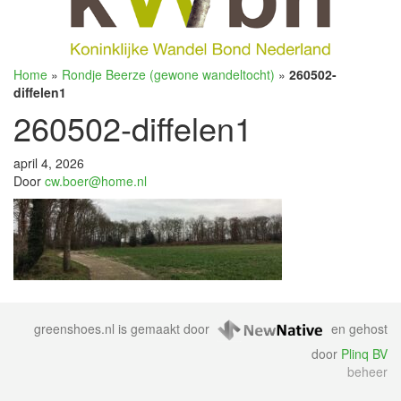
Home
»
Rondje Beerze (gewone wandeltocht)
»
260502-
diffelen1
260502-diffelen1
april 4, 2026
Door
cw.boer@home.nl
greenshoes.nl is gemaakt door
en gehost
door
Plinq BV
beheer