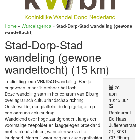
Home
»
Wandelagenda
»
Stad-Dorp-Stad wandeling (gewone
wandeltocht)
Stad-Dorp-Stad
wandeling (gewone
wandeltocht) (15 km)
Toelichting: een
VRIJDAG
wandeling. Beetje
ongewoon, maar ik probeer het toch.
26
Deze wandeling start in het centrum van Elburg,
april
over agrarisch cultuurlandschap richting
10:45 uur
Oosterwolde, een plattelandsdorp gelegen op
een oeroude dekzandrug.
Restaurant
Wandelend over hoge zandgronden, langs een
De Haas,
voormalige zeepolder en laaggelegen broekland
Jufferenstraat
met fraaie uitzichten, wandelen we via het
21, 8081
landgoed ‘Morren’, waar nog een oude grafkelder
CP Elburg