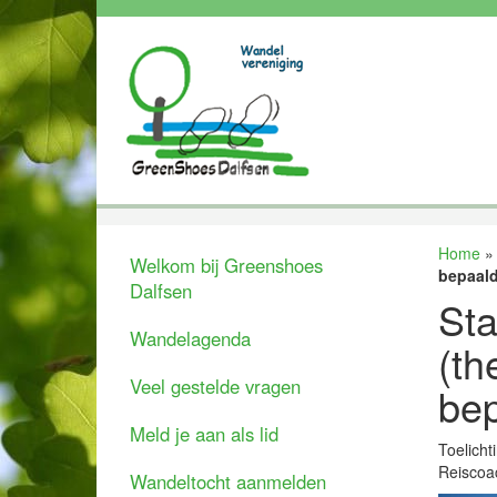
Home
Welkom bij Greenshoes
bepaald
Dalfsen
Sta
Wandelagenda
(th
Veel gestelde vragen
bep
Meld je aan als lid
Toelicht
Reiscoac
Wandeltocht aanmelden