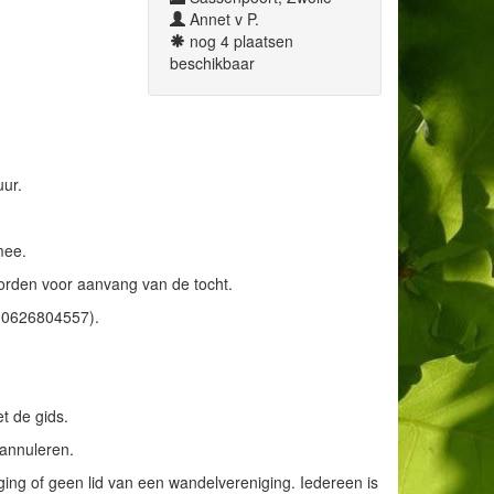
Annet v P.
nog 4 plaatsen
beschikbaar
ur.
mee.
orden voor aanvang van de tocht.
 (0626804557).
t de gids.
 annuleren.
ng of geen lid van een wandelvereniging. Iedereen is