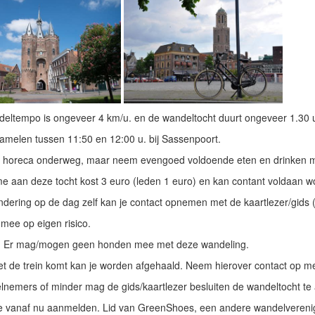
eltempo is ongeveer 4 km/u. en de wandeltocht duurt ongeveer 1.30 u
melen tussen 11:50 en 12:00 u. bij Sassenpoort.
el horeca onderweg, maar neem evengoed voldoende eten en drinken 
 aan deze tocht kost 3 euro (leden 1 euro) en kan contant voldaan w
indering op de dag zelf kan je contact opnemen met de kaartlezer/gids
 mee op eigen risico.
 Er mag/mogen geen honden mee met deze wandeling.
et de trein komt kan je worden afgehaald. Neem hierover contact op me
elnemers of minder mag de gids/kaartlezer besluiten de wandeltocht te
e vanaf nu aanmelden. Lid van GreenShoes, een andere wandelverenigi