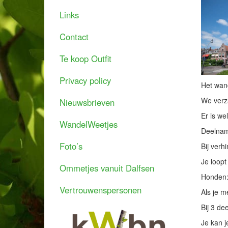
Links
Contact
Te koop Outfit
Privacy policy
Het wand
We verza
Nieuwsbrieven
Er is w
WandelWeetjes
Deelname
Foto’s
Bij verh
Je loopt
Ommetjes vanuit Dalfsen
Honden:
Vertrouwenspersonen
Als je m
Bij 3 de
Je kan j