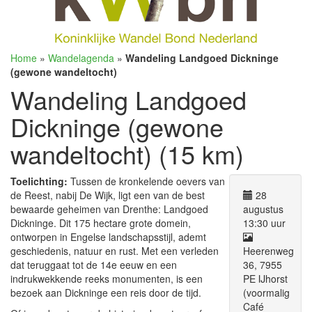
Home
»
Wandelagenda
»
Wandeling Landgoed Dickninge
(gewone wandeltocht)
Wandeling Landgoed
Dickninge (gewone
wandeltocht) (15 km)
Toelichting:
Tussen de kronkelende oevers van
de Reest, nabij De Wijk, ligt een van de best
28
bewaarde geheimen van Drenthe: Landgoed
augustus
Dickninge. Dit 175 hectare grote domein,
13:30 uur
ontworpen in Engelse landschapsstijl, ademt
geschiedenis, natuur en rust. Met een verleden
Heerenweg
dat teruggaat tot de 14e eeuw en een
36, 7955
indrukwekkende reeks monumenten, is een
PE IJhorst
bezoek aan Dickninge een reis door de tijd.
(voormalig
Café