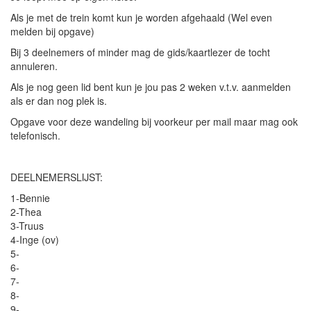
Als je met de trein komt kun je worden afgehaald (Wel even
melden bij opgave)
Bij 3 deelnemers of minder mag de gids/kaartlezer de tocht
annuleren.
Als je nog geen lid bent kun je jou pas 2 weken v.t.v. aanmelden
als er dan nog plek is.
Opgave voor deze wandeling bij voorkeur per mail maar mag ook
telefonisch.
DEELNEMERSLIJST:
1-Bennie
2-Thea
3-Truus
4-Inge (ov)
5-
6-
7-
8-
9-