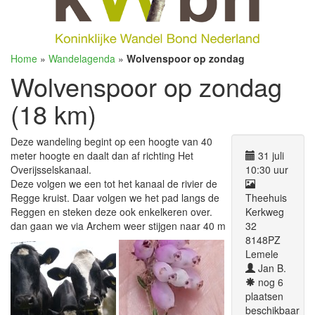
Home
»
Wandelagenda
»
Wolvenspoor op zondag
Wolvenspoor op zondag
(18 km)
Deze wandeling begint op een hoogte van 40
meter hoogte en daalt dan af richting Het
31 juli
Overijsselskanaal.
10:30 uur
Deze volgen we een tot het kanaal de rivier de
Regge kruist. Daar volgen we het pad langs de
Theehuis
Reggen en steken deze ook enkelkeren over.
Kerkweg
dan gaan we via Archem weer stijgen naar 40 m
32
8148PZ
Lemele
Jan B.
nog 6
plaatsen
beschikbaar