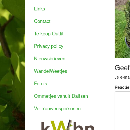
Links
Contact
Te koop Outfit
Privacy policy
Nieuwsbrieven
Geef
WandelWeetjes
Je e-mai
Foto’s
Reacti
Ommetjes vanuit Dalfsen
Vertrouwenspersonen