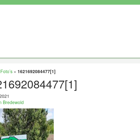
»
Foto’s
»
1621692084477[1]
21692084477[1]
 2021
n Bredewold