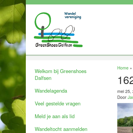
Home
Welkom bij Greenshoes
16
Dalfsen
Wandelagenda
mei 25,
Door
Ja
Veel gestelde vragen
Meld je aan als lid
Wandeltocht aanmelden