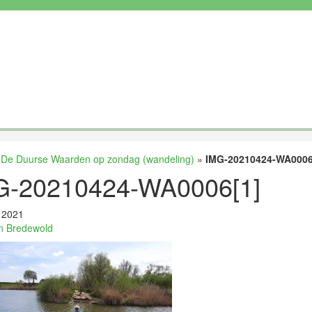
»
De Duurse Waarden op zondag (wandeling)
»
IMG-20210424-WA0006
G-20210424-WA0006[1]
, 2021
n Bredewold